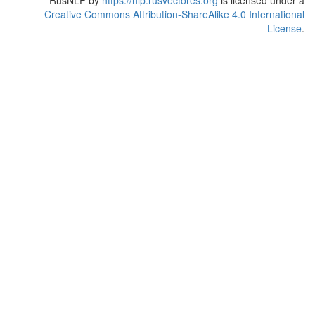
RusNLP
by
https://nlp.rusvectores.org
is licensed under a
Creative Commons Attribution-ShareAlike 4.0 International
License
.