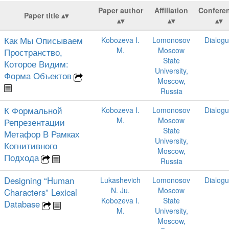
Paper author
Affiliation
Confere
Paper title
Как Мы Описываем
Kobozeva I.
Lomonosov
Dialog
M.
Moscow
Пространство,
State
Которое Видим:
University,
Форма Объектов
Moscow,
Russia
К Формальной
Kobozeva I.
Lomonosov
Dialog
M.
Moscow
Репрезентации
State
Метафор В Рамках
University,
Когнитивного
Moscow,
Подхода
Russia
Designing “Human
Lukashevich
Lomonosov
Dialog
N. Ju.
Moscow
Characters” Lexical
Kobozeva I.
State
Database
M.
University,
Moscow,