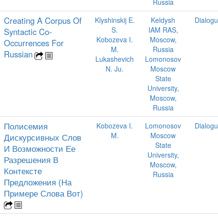
Russia
Creating A Corpus Of
Klyshinskij E.
Keldysh
Dialog
S.
IAM RAS,
Syntactic Co-
Kobozeva I.
Moscow,
Occurrences For
M.
Russia
Russian
Lukashevich
Lomonosov
N. Ju.
Moscow
State
University,
Moscow,
Russia
Полисемия
Kobozeva I.
Lomonosov
Dialog
M.
Moscow
Дискурсивных Слов
State
И Возможности Ее
University,
Разрешения В
Moscow,
Контексте
Russia
Предложения (На
Примере Слова Вот)