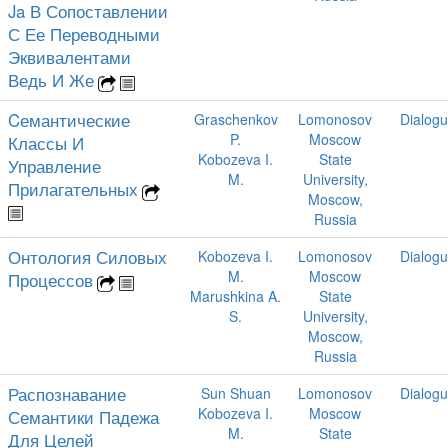
Ja В Сопоставлении
С Ее Переводными
Эквивалентами
Ведь И Же
Cемантические
Graschenkov
Lomonosov
Dialog
P.
Moscow
Классы И
Kobozeva I.
State
Управление
M.
University,
Прилагательных
Moscow,
Russia
Онтология Силовых
Kobozeva I.
Lomonosov
Dialog
M.
Moscow
Процессов
Marushkina A.
State
S.
University,
Moscow,
Russia
Распознавание
Sun Shuan
Lomonosov
Dialog
Kobozeva I.
Moscow
Семантики Падежа
M.
State
Для Целей