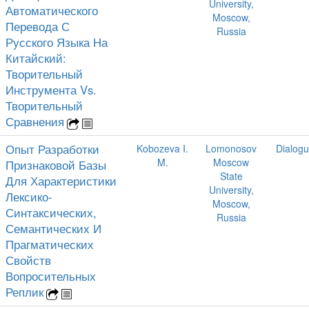
University,
Автоматического
Moscow,
Перевода С
Russia
Русского Языка На
Китайский:
Творительный
Инструмента Vs.
Творительный
Сравнения
Опыт Разработки
Kobozeva I.
Lomonosov
Dialog
M.
Moscow
Признаковой Базы
State
Для Характеристики
University,
Лексико-
Moscow,
Синтаксических,
Russia
Семантических И
Прагматических
Свойств
Вопросительных
Реплик