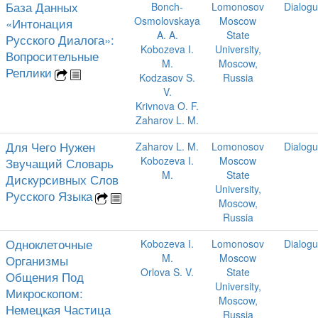
База Данных
Bonch-
Lomonosov
Dialog
Osmolovskaya
Moscow
«Интонация
A. A.
State
Русского Диалога»:
Kobozeva I.
University,
Вопросительные
M.
Moscow,
Реплики
Kodzasov S.
Russia
V.
Krivnova O. F.
Zaharov L. M.
Для Чего Нужен
Zaharov L. M.
Lomonosov
Dialog
Kobozeva I.
Moscow
Звучащий Словарь
M.
State
Дискурсивных Слов
University,
Русского Языка
Moscow,
Russia
Одноклеточные
Kobozeva I.
Lomonosov
Dialog
M.
Moscow
Организмы
Orlova S. V.
State
Общения Под
University,
Микроскопом:
Moscow,
Немецкая Частица
Russia