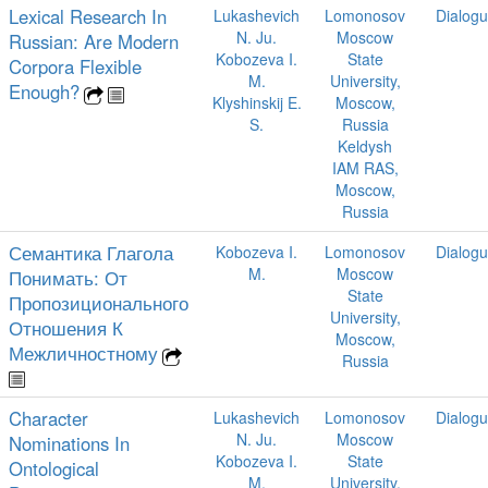
Lexical Research In
Lukashevich
Lomonosov
Dialog
N. Ju.
Moscow
Russian: Are Modern
Kobozeva I.
State
Corpora Flexible
M.
University,
Enough?
Klyshinskij E.
Moscow,
S.
Russia
Keldysh
IAM RAS,
Moscow,
Russia
Семантика Глагола
Kobozeva I.
Lomonosov
Dialog
M.
Moscow
Понимать: От
State
Пропозиционального
University,
Отношения К
Moscow,
Межличностному
Russia
Character
Lukashevich
Lomonosov
Dialog
N. Ju.
Moscow
Nominations In
Kobozeva I.
State
Ontological
M.
University,