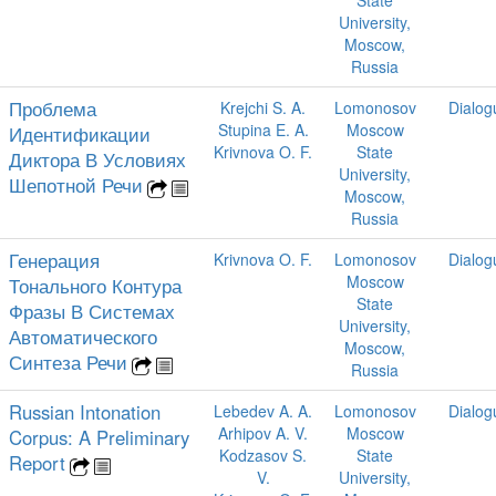
State
University,
Moscow,
Russia
Проблема
Krejchi S. A.
Lomonosov
Dialog
Stupina E. A.
Moscow
Идентификации
Krivnova O. F.
State
Диктора В Условиях
University,
Шепотной Речи
Moscow,
Russia
Генерация
Krivnova O. F.
Lomonosov
Dialog
Moscow
Тонального Контура
State
Фразы В Системах
University,
Автоматического
Moscow,
Синтеза Речи
Russia
Russian Intonation
Lebedev A. A.
Lomonosov
Dialog
Arhipov A. V.
Moscow
Corpus: A Preliminary
Kodzasov S.
State
Report
V.
University,