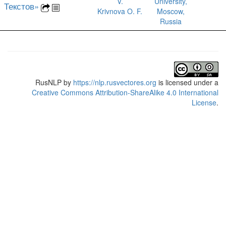
V.
University,
Текстов»
Krivnova O. F.
Moscow,
Russia
RusNLP
by
https://nlp.rusvectores.org
is licensed under a
Creative Commons Attribution-ShareAlike 4.0 International
License
.