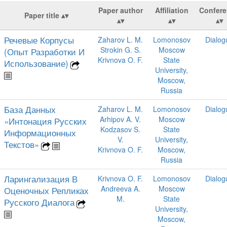
Paper author
Affiliation
Confer
Paper title
Речевые Корпусы
Zaharov L. M.
Lomonosov
Dialog
Strokin G. S.
Moscow
(Опыт Разработки И
Krivnova O. F.
State
Использование)
University,
Moscow,
Russia
База Данных
Zaharov L. M.
Lomonosov
Dialog
Arhipov A. V.
Moscow
«Интонация Русских
Kodzasov S.
State
Информационных
V.
University,
Текстов»
Krivnova O. F.
Moscow,
Russia
Ларингализация В
Krivnova O. F.
Lomonosov
Dialog
Andreeva A.
Moscow
Оценочных Репликах
M.
State
Русского Диалога
University,
Moscow,