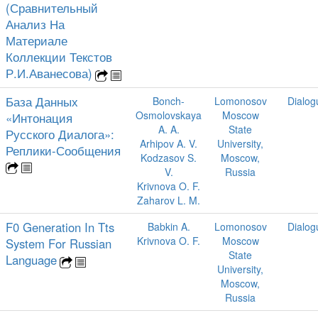
(Сравнительный
Анализ На
Материале
Коллекции Текстов
Р.И.Аванесова)
База Данных
Bonch-
Lomonosov
Dialog
Osmolovskaya
Moscow
«Интонация
A. A.
State
Русского Диалога»:
Arhipov A. V.
University,
Реплики-Сообщения
Kodzasov S.
Moscow,
V.
Russia
Krivnova O. F.
Zaharov L. M.
F0 Generation In Tts
Babkin A.
Lomonosov
Dialog
Krivnova O. F.
Moscow
System For Russian
State
Language
University,
Moscow,
Russia