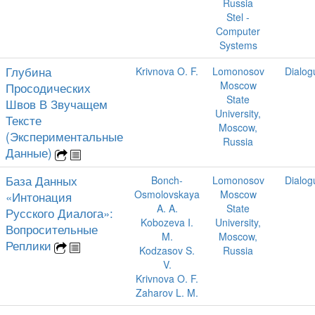
Russia
Stel -
Computer
Systems
Глубина
Krivnova O. F.
Lomonosov
Dialog
Moscow
Просодических
State
Швов В Звучащем
University,
Тексте
Moscow,
(Экспериментальные
Russia
Данные)
База Данных
Bonch-
Lomonosov
Dialog
Osmolovskaya
Moscow
«Интонация
A. A.
State
Русского Диалога»:
Kobozeva I.
University,
Вопросительные
M.
Moscow,
Реплики
Kodzasov S.
Russia
V.
Krivnova O. F.
Zaharov L. M.