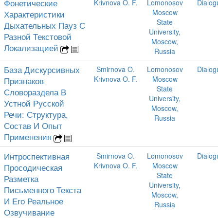
Фонетические
Krivnova O. F.
Lomonosov
Dialog
Moscow
Характеристики
State
Дыхательных Пауз С
University,
Разной Текстовой
Moscow,
Локализацией
Russia
База Дискурсивных
Smirnova O.
Lomonosov
Dialog
Krivnova O. F.
Moscow
Признаков
State
Словораздела В
University,
Устной Русской
Moscow,
Речи: Структура,
Russia
Состав И Опыт
Применения
Интроспективная
Smirnova O.
Lomonosov
Dialog
Krivnova O. F.
Moscow
Просодическая
State
Разметка
University,
Письменного Текста
Moscow,
И Его Реальное
Russia
Озвучивание