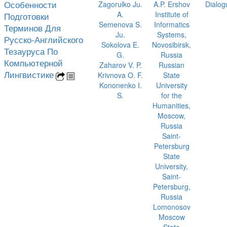
Особенности
Zagorulko Ju.
A.P. Ershov
Dialog
A.
Institute of
Подготовки
Semenova S.
Informatics
Терминов Для
Ju.
Systems,
Русско-Английского
Sokolova E.
Novosibirsk,
Тезауруса По
G.
Russia
Компьютерной
Zaharov V. P.
Russian
Лингвистике
Krivnova O. F.
State
Kononenko I.
University
S.
for the
Humanities,
Moscow,
Russia
Saint-
Petersburg
State
University,
Saint-
Petersburg,
Russia
Lomonosov
Moscow