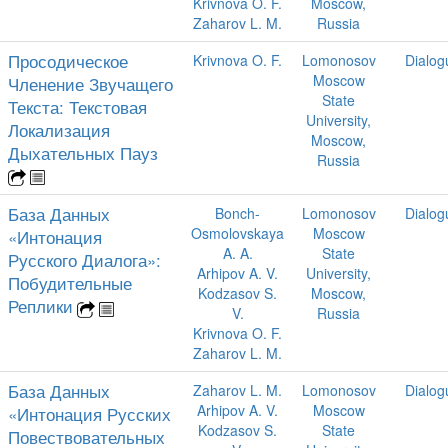
Krivnova O. F.
Moscow,
Zaharov L. M.
Russia
Просодическое
Krivnova O. F.
Lomonosov
Dialog
Moscow
Членение Звучащего
State
Текста: Текстовая
University,
Локализация
Moscow,
Дыхательных Пауз
Russia
База Данных
Bonch-
Lomonosov
Dialog
Osmolovskaya
Moscow
«Интонация
A. A.
State
Русского Диалога»:
Arhipov A. V.
University,
Побудительные
Kodzasov S.
Moscow,
Реплики
V.
Russia
Krivnova O. F.
Zaharov L. M.
База Данных
Zaharov L. M.
Lomonosov
Dialog
Arhipov A. V.
Moscow
«Интонация Русских
Kodzasov S.
State
Повествовательных