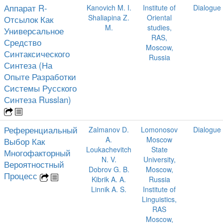
Аппарат R-
Kanovich M. I.
Institute of
Dialogue
Shaliapina Z.
Oriental
Отсылок Как
M.
studies,
Универсальное
RAS,
Средство
Moscow,
Синтаксического
Russia
Синтеза (На
Опыте Разработки
Системы Русского
Синтеза Russlan)
Референциальный
Zalmanov D.
Lomonosov
Dialogue
A.
Moscow
Выбор Как
Loukachevitch
State
Многофакторный
N. V.
University,
Вероятностный
Dobrov G. B.
Moscow,
Процесс
Kibrik A. A.
Russia
Linnik A. S.
Institute of
Linguistics,
RAS
Moscow,