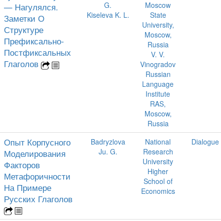
G.
Moscow
— Нагулялся.
Kiseleva K. L.
State
Заметки О
University,
Структуре
Moscow,
Префиксально-
Russia
Постфиксальных
V. V.
Глаголов
Vinogradov
Russian
Language
Institute
RAS,
Moscow,
Russia
Опыт Корпусного
Badryzlova
National
Dialogue
Ju. G.
Research
Моделирования
University
Факторов
Higher
Метафоричности
School of
На Примере
Economics
Русских Глаголов