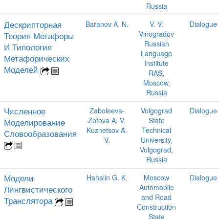
Russia
Дескрипторная
Baranov A. N.
V. V.
Dialogue
Vinogradov
Теория Метафоры
Russian
И Типология
Language
Метафорических
Institute
Моделей
RAS,
Moscow,
Russia
Численное
Zaboleeva-
Volgograd
Dialogue
Zotova A. V.
State
Моделирование
Kuznetsov A.
Technical
Словообразования
V.
University,
Volgograd,
Russia
Модели
Hahalin G. K.
Moscow
Dialogue
Automobile
Лингвистического
and Road
Транслятора
Construction
State