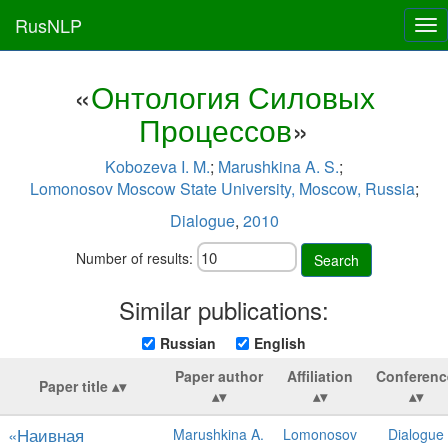
RusNLP
Tog
nav
«
Онтология Силовых
Процессов
»
Kobozeva I. M.
;
Marushkina A. S.
;
Lomonosov Moscow State University, Moscow, Russia
;
Dialogue
,
2010
Number of results:
Search
Similar publications:
Russian
English
Paper author
Affiliation
Conferenc
Paper title
«Наивная
Marushkina A.
Lomonosov
Dialogue