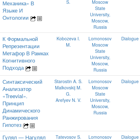
S.
Moscow
Механика» В
State
Языке И
University,
Онтологии
Moscow,
Russia
К Формальной
Kobozeva I.
Lomonosov
Dialogue
M.
Moscow
Репрезентации
State
Метафор В Рамках
University,
Когнитивного
Moscow,
Подхода
Russia
Синтаксический
Starostin A. S.
Lomonosov
Dialogue
Malkovskij M.
Moscow
Анализатор
G.
State
«Treevial».
Arefyev N. V.
University,
Принцип
Moscow,
Динамического
Russia
Ранжирования
Гипотез
Гулял — Нагулял
Tatevosov S.
Lomonosov
Dialogue