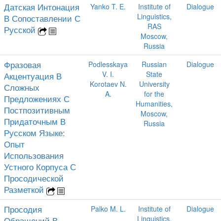
Датская Интонация
Yanko T. E.
Institute of
Dialogue
Linguistics,
В Сопоставлении С
RAS
Русской
Moscow,
Russia
Фразовая
Podlesskaya
Russian
Dialogue
V. I.
State
Акцентуация В
Korotaev N.
University
Сложных
A.
for the
Предложениях С
Humanities,
Постпозитивным
Moscow,
Придаточным В
Russia
Русском Языке:
Опыт
Использования
Устного Корпуса С
Просодической
Разметкой
Просодия
Palko M. L.
Institute of
Dialogue
Linguistics,
Обращений В