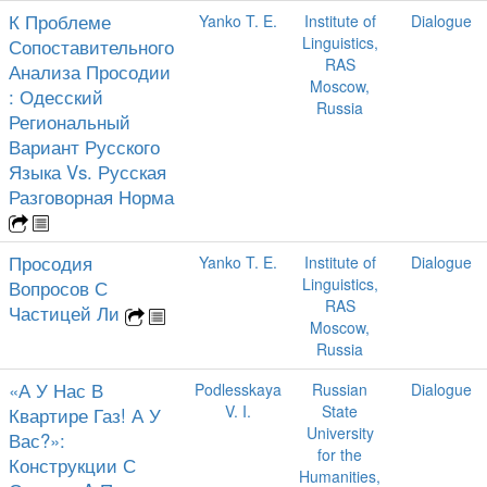
К Проблеме
Yanko T. E.
Institute of
Dialogue
Linguistics,
Сопоставительного
RAS
Анализа Просодии
Moscow,
: Одесский
Russia
Региональный
Вариант Русского
Языка Vs. Русская
Разговорная Норма
Просодия
Yanko T. E.
Institute of
Dialogue
Linguistics,
Вопросов С
RAS
Частицей Ли
Moscow,
Russia
«А У Нас В
Podlesskaya
Russian
Dialogue
V. I.
State
Квартире Газ! А У
University
Вас?»:
for the
Конструкции С
Humanities,