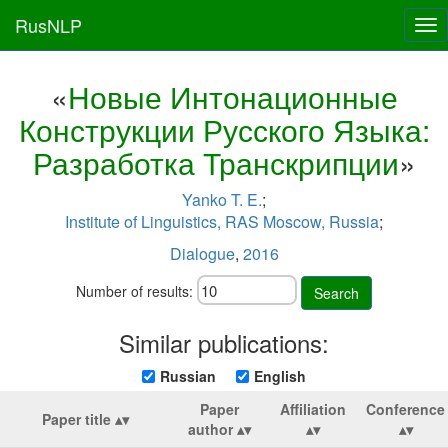
RusNLP
Tog
nav
«
Новые Интонационные
Конструкции Русского Языка:
Разработка Транскрипции
»
Yanko T. E.
;
Institute of Linguistics, RAS Moscow, Russia
;
Dialogue
,
2016
Number of results:
Search
Similar publications:
Russian
English
Paper
Affiliation
Conference
Paper title
author