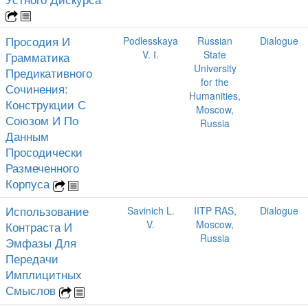
Просодия И
Podlesskaya
Russian
Dialogue
V. I.
State
Грамматика
University
Предикативного
for the
Сочинения:
Humanities,
Конструкции С
Moscow,
Союзом И По
Russia
Данным
Просодически
Размеченного
Корпуса
Использование
Savinich L.
IITP RAS,
Dialogue
V.
Moscow,
Контраста И
Russia
Эмфазы Для
Передачи
Имплицитных
Смыслов