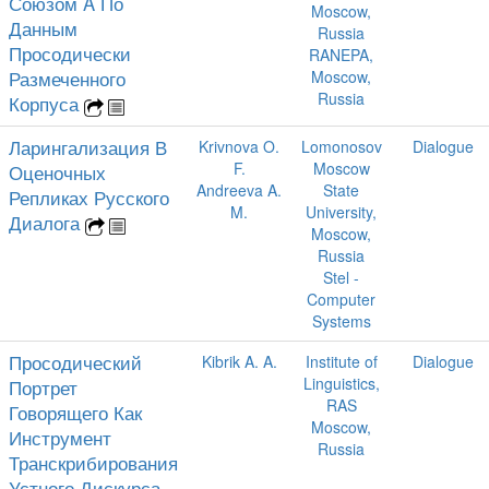
Союзом A По
Moscow,
Данным
Russia
Просодически
RANEPA,
Размеченного
Moscow,
Russia
Корпуса
Ларингализация В
Krivnova O.
Lomonosov
Dialogue
F.
Moscow
Оценочных
Andreeva A.
State
Репликах Русского
M.
University,
Диалога
Moscow,
Russia
Stel -
Computer
Systems
Просодический
Kibrik A. A.
Institute of
Dialogue
Linguistics,
Портрет
RAS
Говорящего Как
Moscow,
Инструмент
Russia
Транскрибирования
Устного Дискурса