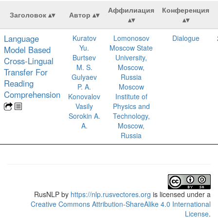
Аффилиация
Конференция
Заголовок
Автор
Language
Kuratov
Lomonosov
Dialogue
Yu.
Moscow State
Model Based
Burtsev
University,
Cross-Lingual
M. S.
Moscow,
Transfer For
Gulyaev
Russia
Reading
P. A.
Moscow
Comprehension
Konovalov
Institute of
Vasily
Physics and
Sorokin A.
Technology,
A.
Moscow,
Russia
RusNLP
by
https://nlp.rusvectores.org
is licensed under a
Creative Commons Attribution-ShareAlike 4.0 International
License
.