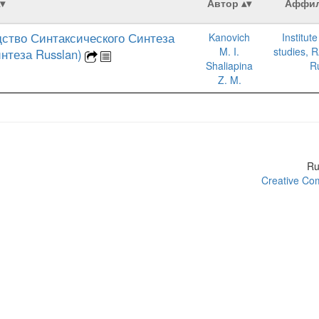
Автор
Аффил
ство Синтаксического Синтеза
Kanovich
Institute
M. I.
studies, 
нтеза Russlan)
Shaliapina
R
Z. M.
R
Creative Com