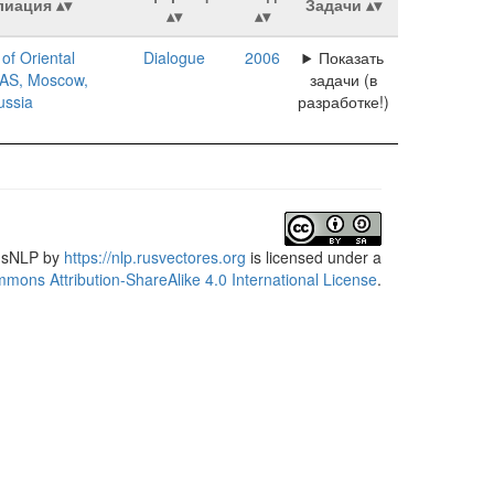
иация
Задачи
 of Oriental
Dialogue
2006
Показать
RAS, Moscow,
задачи (в
ussia
разработке!)
usNLP
by
https://nlp.rusvectores.org
is licensed under a
mons Attribution-ShareAlike 4.0 International License
.