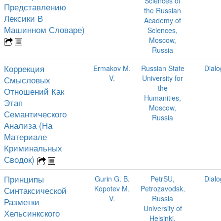
Sciences of
Представлению
the Russian
Лексики В
Academy of
Машинном Словаре)
Sciences,
Moscow,
Russia
Коррекция
Ermakov M.
Russian State
Dial
V.
University for
Смысловых
the
Отношений Как
Humanities,
Этап
Moscow,
Семантического
Russia
Анализа (На
Материале
Криминальных
Сводок)
Принципы
Gurin G. B.
PetrSU,
Dial
Kopotev M.
Petrozavodsk,
Синтаксической
V.
Russia
Разметки
University of
Хельсинкского
Helsinki,