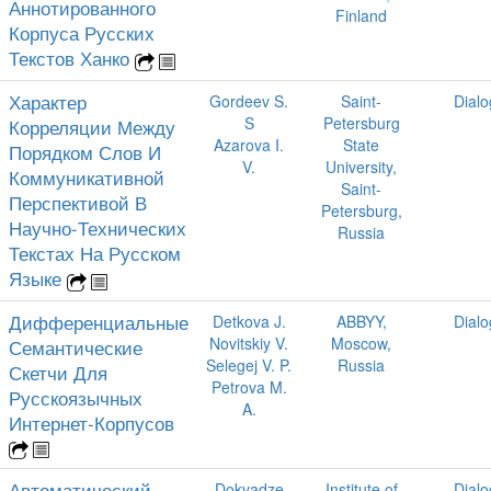
Аннотированного
Finland
Корпуса Русских
Текстов Ханко
Характер
Gordeev S.
Saint-
Dial
S
Petersburg
Корреляции Между
Azarova I.
State
Порядком Слов И
V.
University,
Коммуникативной
Saint-
Перспективой В
Petersburg,
Научно-Технических
Russia
Текстах На Русском
Языке
Дифференциальные
Detkova J.
ABBYY,
Dial
Novitskiy V.
Moscow,
Семантические
Selegej V. P.
Russia
Скетчи Для
Petrova M.
Русскоязычных
A.
Интернет-Корпусов
Автоматический
Dokvadze
Institute of
Dial