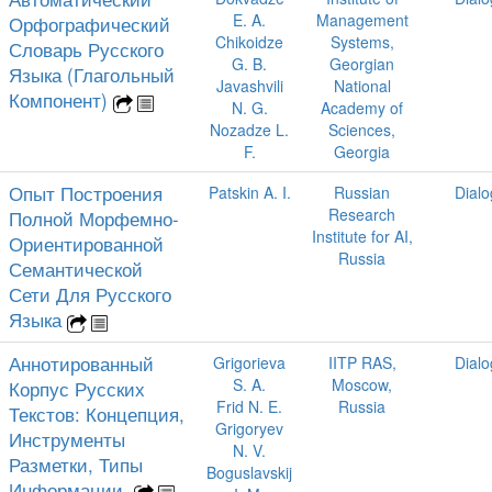
E. A.
Management
Орфографический
Chikoidze
Systems,
Словарь Русского
G. B.
Georgian
Языка (Глагольный
Javashvili
National
Компонент)
N. G.
Academy of
Nozadze L.
Sciences,
F.
Georgia
Опыт Построения
Patskin A. I.
Russian
Dial
Research
Полной Морфемно-
Institute for AI,
Ориентированной
Russia
Семантической
Сети Для Русского
Языка
Аннотированный
Grigorieva
IITP RAS,
Dial
S. A.
Moscow,
Корпус Русских
Frid N. E.
Russia
Текстов: Концепция,
Grigoryev
Инструменты
N. V.
Разметки, Типы
Boguslavskij
Информации.