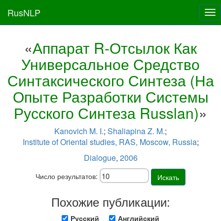
RusNLP
Tog
nav
«
Аппарат R-Отсылок Как
Универсальное Средство
Синтаксического Синтеза (На
Опыте Разработки Системы
Русского Синтеза Russlan)
»
Kanovich M. I.
;
Shaliapina Z. M.
;
Institute of Oriental studies, RAS, Moscow, Russia
;
Dialogue
,
2006
Число результатов:
Искать
Похожие публикации:
Русский
Английский