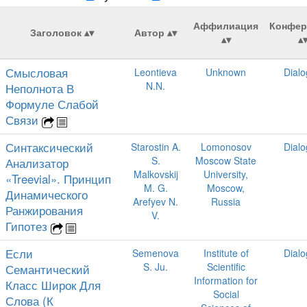
Аффилиация
Конфер
Заголовок
Автор
Смысловая
Leontieva
Unknown
Dial
N.N.
Неполнота В
Формуле Слабой
Связи
Синтаксический
Starostin A.
Lomonosov
Dial
S.
Moscow State
Анализатор
Malkovskij
University,
«Treevial». Принцип
M. G.
Moscow,
Динамического
Arefyev N.
Russia
Ранжирования
V.
Гипотез
Если
Semenova
Institute of
Dial
S. Ju.
Scientific
Семантический
Information for
Класс Широк Для
Social
Слова (К