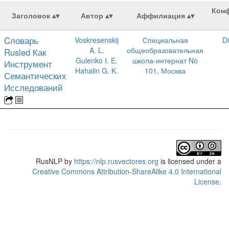
Кон
Заголовок
Автор
Аффилиация
Cловарь
Voskresenskij
Специальная
D
A. L.
общеобразовательная
Rusled Как
Gulenko I. E.
школа-интернат No
Инструмент
Hahalin G. K.
101, Москва
Семантических
Исследований
RusNLP
by
https://nlp.rusvectores.org
is licensed under a
Creative Commons Attribution-ShareAlike 4.0 International
License
.