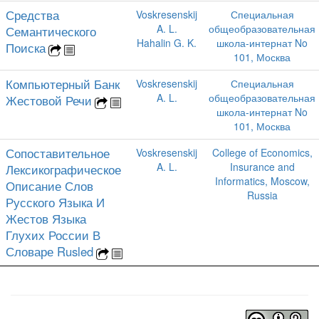
Средства
Voskresenskij
Специальная
A. L.
общеобразовательная
Семантического
Hahalin G. K.
школа-интернат No
Поиска
101, Москва
Компьютерный Банк
Voskresenskij
Специальная
A. L.
общеобразовательная
Жестовой Речи
школа-интернат No
101, Москва
Сопоставительное
Voskresenskij
College of Economics,
A. L.
Insurance and
Лексикографическое
Informatics, Moscow,
Описание Слов
Russia
Русского Языка И
Жестов Языка
Глухих России В
Словаре Rusled