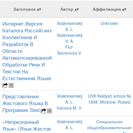
Заголовок
Автор
Аффилиация
Интернет-Версия
Voskresenskij
Unknown
A. L.
Каталога Российских
Voskresenskij
Коллективов И
V. A.
Разработок В
Flur-
Области
Semenova V.
Автоматизированной
Обработки Речи И
Текстов На
Естественном Языке
Представление
Voskresenskij
UVK Keldysh school №
A. L.
1838, Moscow, Russia
Жестового Языка В
Ivanova M. V.
Программе Sled
«Непризнанный
Voskresenskij
Специальная
A. L.
общеобразовательная
Язык» (Язык Жестов