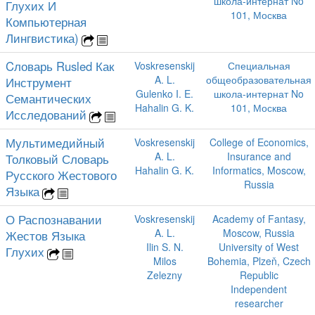
школа-интернат No
Глухих И
101, Москва
Компьютерная
Лингвистика)
Cловарь Rusled Как
Voskresenskij
Специальная
A. L.
общеобразовательная
Инструмент
Gulenko I. E.
школа-интернат No
Семантических
Hahalin G. K.
101, Москва
Исследований
Мультимедийный
Voskresenskij
College of Economics,
A. L.
Insurance and
Толковый Словарь
Hahalin G. K.
Informatics, Moscow,
Русского Жестового
Russia
Языка
О Распознавании
Voskresenskij
Academy of Fantasy,
A. L.
Moscow, Russia
Жестов Языка
Ilin S. N.
University of West
Глухих
Milos
Bohemia, Plzeň, Czech
Zelezny
Republic
Independent
researcher