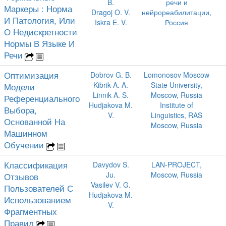
B.
речи и
Маркеры : Норма
Dragoj O. V.
нейрореабилитации,
И Патология, Или
Iskra E. V.
Россия
О Недискретности
Нормы В Языке И
Речи
Оптимизация
Dobrov G. B.
Lomonosov Moscow
Kibrik A. A.
State University,
Модели
Linnik A. S.
Moscow, Russia
Референциального
Hudjakova M.
Institute of
Выбора,
V.
Linguistics, RAS
Основанной На
Moscow, Russia
Машинном
Обучении
Классификация
Davydov S.
LAN-PROJECT,
Ju.
Moscow, Russia
Отзывов
Vasilev V. G.
Пользователей С
Hudjakova M.
Использованием
V.
Фрагментных
Правил