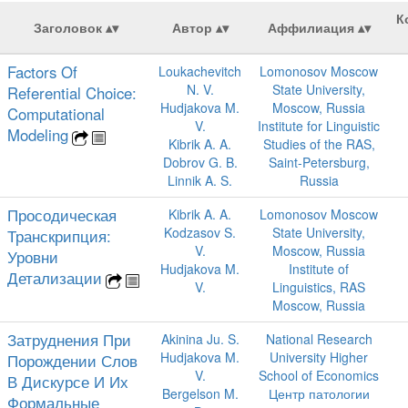
К
Заголовок
Автор
Аффилиация
Factors Of
Loukachevitch
Lomonosov Moscow
N. V.
State University,
Referential Choice:
Hudjakova M.
Moscow, Russia
Computational
V.
Institute for Linguistic
Modeling
Kibrik A. A.
Studies of the RAS,
Dobrov G. B.
Saint-Petersburg,
Linnik A. S.
Russia
Просодическая
Kibrik A. A.
Lomonosov Moscow
Kodzasov S.
State University,
Транскрипция:
V.
Moscow, Russia
Уровни
Hudjakova M.
Institute of
Детализации
V.
Linguistics, RAS
Moscow, Russia
Затруднения При
Akinina Ju. S.
National Research
Hudjakova M.
University Higher
Порождении Слов
V.
School of Economics
В Дискурсе И Их
Bergelson M.
Центр патологии
Формальные