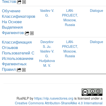
Текстов
Обучение
Vasilev V.
LAN-
Dialogue
G.
PROJECT,
Классификаторов
Moscow,
На Основе
Russia
Выделения
Фрагментов
Классификация
Davydov
LAN-
Dialogue
S. Ju.
PROJECT,
Отзывов
Vasilev V.
Moscow,
Пользователей С
G.
Russia
Использованием
Hudjakova
Фрагментных
M. V.
Правил
RusNLP
by
https://nlp.rusvectores.org
is licensed under a
Creative Commons Attribution-ShareAlike 4.0 International