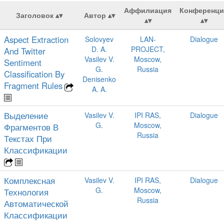
Аффилиация
Конференци
Заголовок
Автор
Aspect Extraction
Solovyev
LAN-
Dialogue
D. A.
PROJECT,
And Twitter
Vasilev V.
Moscow,
Sentiment
G.
Russia
Classification By
Denisenko
Fragment Rules
A. A.
Выделение
Vasilev V.
IPI RAS,
Dialogue
G.
Moscow,
Фрагментов В
Russia
Текстах При
Классификации
Комплексная
Vasilev V.
IPI RAS,
Dialogue
G.
Moscow,
Технология
Russia
Автоматической
Классификации