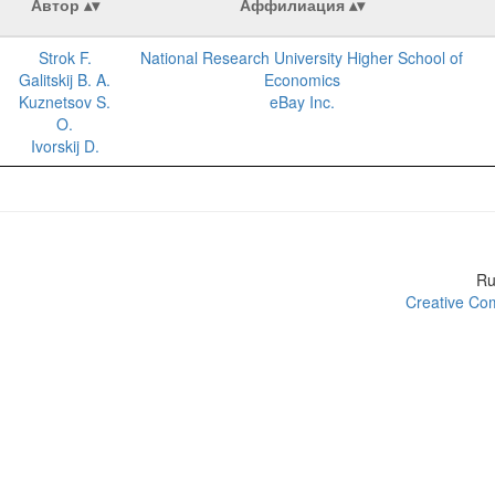
Автор
Аффилиация
Strok F.
National Research University Higher School of
Galitskij B. A.
Economics
Kuznetsov S.
eBay Inc.
O.
Ivorskij D.
R
Creative Com