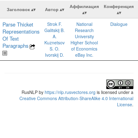
Аффилиация
Конференция
Заголовок
Автор
Parse Thicket
Strok F.
National
Dialogue
Galitskij B.
Research
Representations
A.
University
Of Text
Kuznetsov
Higher School
Paragraphs
S. O.
of Economics
Ivorskij D.
eBay Inc.
RusNLP
by
https://nlp.rusvectores.org
is licensed under a
Creative Commons Attribution-ShareAlike 4.0 International
License
.