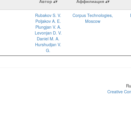
Автор
Аффилиация
Rubakov S. V.
Corpus Technologies,
Poljakov A. E.
Moscow
Plungjan V. A.
Levonjan D. V.
Daniel M. A.
Hurshudjan V.
G.
R
Creative Com