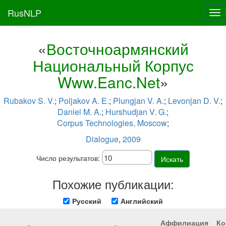
RusNLP
Tog
nav
«
Восточноармянский
Национальный Корпус
Www.Eanc.Net
»
Rubakov S. V.
;
Poljakov A. E.
;
Plungjan V. A.
;
Levonjan D. V.
;
Daniel M. A.
;
Hurshudjan V. G.
;
Corpus Technologies, Moscow
;
Dialogue
,
2009
Число результатов:
Искать
Похожие публикации:
Русский
Английский
Аффилиация
Ко