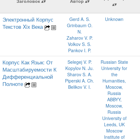
Заголовок
Автор
Электронный Корпус
Gerd A. S.
Unknown
Grinbaum O.
Текстов Xix Века
N.
Zaharov V. P.
Volkov S. S.
Pankov I. P.
Корпус Как Язык: От
Selegej V. P.
Russian State
Kopylov N. Ju.
University for
Масштабируемости К
Sharov S. A.
the
Дифференциальной
Piperski A. Ch.
Humanities,
Полноте
Belikov V. I.
Moscow,
Russia
ABBYY,
Moscow,
Russia
University of
Leeds, UK
Moscow
Institute of