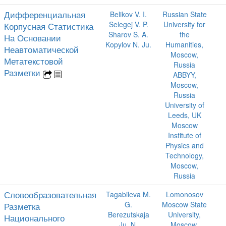
Дифференциальная
Belikov V. I.
Russian State
Selegej V. P.
University for
Корпусная Статистика
Sharov S. A.
the
На Основании
Kopylov N. Ju.
Humanities,
Неавтоматической
Moscow,
Метатекстовой
Russia
Разметки
ABBYY,
Moscow,
Russia
University of
Leeds, UK
Moscow
Institute of
Physics and
Technology,
Moscow,
Russia
Словообразовательная
Tagabileva M.
Lomonosov
G.
Moscow State
Разметка
Berezutskaja
University,
Национального
Ju. N.
Moscow,