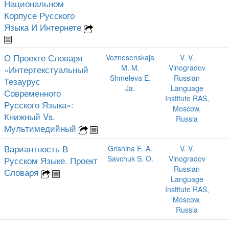
Национальном
Корпусе Русского
Языка И Интернете
О Проекте Словаря
Voznesenskaja
V. V.
M. M.
Vinogradov
«Интертекстуальный
Shmeleva E.
Russian
Тезаурус
Ja.
Language
Современного
Institute RAS,
Русского Языка»:
Moscow,
Книжный Vs.
Russia
Мультимедийный
Вариантность В
Grishina E. A.
V. V.
Savchuk S. O.
Vinogradov
Русском Языке. Проект
Russian
Словаря
Language
Institute RAS,
Moscow,
Russia