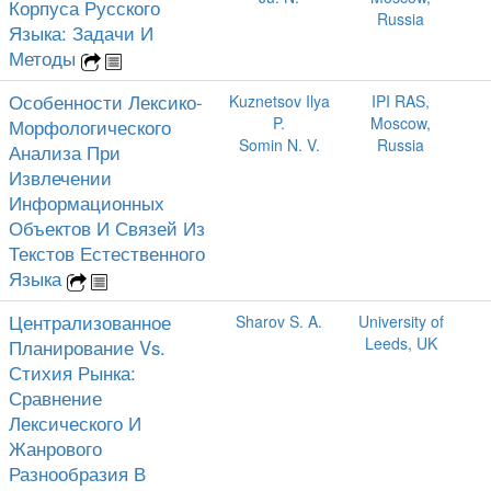
Корпуса Русского
Russia
Языка: Задачи И
Методы
Особенности Лексико-
Kuznetsov Ilya
IPI RAS,
P.
Moscow,
Морфологического
Somin N. V.
Russia
Анализа При
Извлечении
Информационных
Объектов И Связей Из
Текстов Естественного
Языка
Централизованное
Sharov S. A.
University of
Leeds, UK
Планирование Vs.
Стихия Рынка:
Сравнение
Лексического И
Жанрового
Разнообразия В