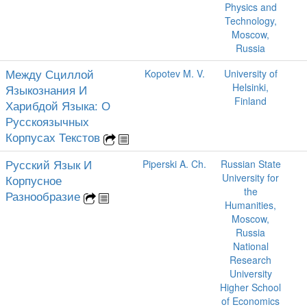
Physics and
Technology,
Moscow,
Russia
Между Сциллой
Kopotev M. V.
University of
Helsinki,
Языкознания И
Finland
Харибдой Языка: О
Русскоязычных
Корпусах Текстов
Русский Язык И
Piperski A. Ch.
Russian State
University for
Корпусное
the
Разнообразие
Humanities,
Moscow,
Russia
National
Research
University
Higher School
of Economics