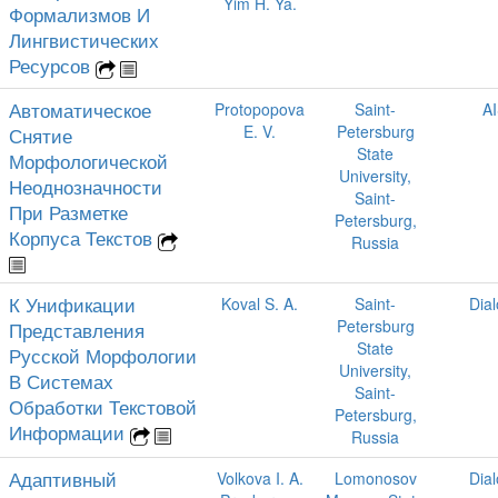
Yim H. Ya.
Формализмов И
Лингвистических
Ресурсов
Автоматическое
Protopopova
Saint-
A
E. V.
Petersburg
Снятие
State
Морфологической
University,
Неоднозначности
Saint-
При Разметке
Petersburg,
Корпуса Текстов
Russia
К Унификации
Koval S. A.
Saint-
Dia
Petersburg
Представления
State
Русской Морфологии
University,
В Системах
Saint-
Обработки Текстовой
Petersburg,
Информации
Russia
Адаптивный
Volkova I. A.
Lomonosov
Dia