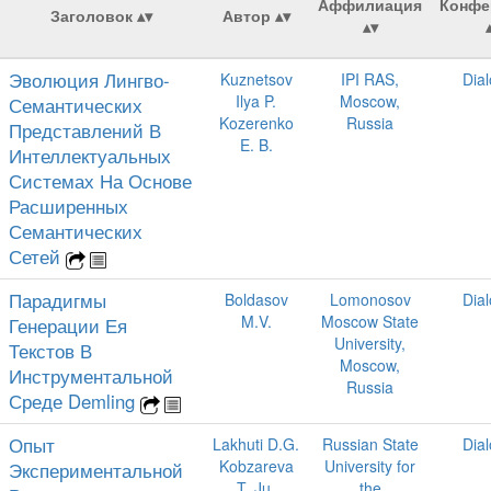
Аффилиация
Конфе
Заголовок
Автор
Эволюция Лингво-
Kuznetsov
IPI RAS,
Dia
Ilya P.
Moscow,
Семантических
Kozerenko
Russia
Представлений В
E. B.
Интеллектуальных
Системах На Основе
Расширенных
Семантических
Сетей
Парадигмы
Boldasov
Lomonosov
Dia
M.V.
Moscow State
Генерации Ея
University,
Текстов В
Moscow,
Инструментальной
Russia
Среде Demling
Опыт
Lakhuti D.G.
Russian State
Dia
Kobzareva
University for
Экспериментальной
T. Ju.
the