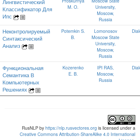
Proskurnya
Moscow State
Лингвистический
M. O.
University,
Классификатор Для
Moscow,
Ипс
Russia
Неконтролируемый
Potemkin S.
Lomonosov
Dia
B.
Moscow State
Синтаксический
University,
Анализ
Moscow,
Russia
Функциональная
Kozerenko
IPI RAS,
Dia
E. B.
Moscow,
Семантика В
Russia
Компьютерных
Решениях
RusNLP
by
https://nlp.rusvectores.org
is licensed under a
Creative Commons Attribution-ShareAlike 4.0 International