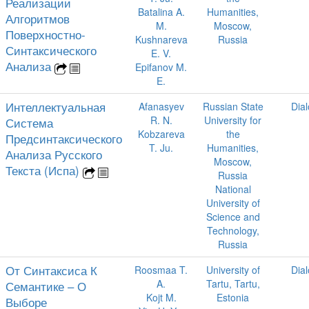
Реализации
Batalina A.
Humanities,
Алгоритмов
M.
Moscow,
Поверхностно-
Kushnareva
Russia
Синтаксического
E. V.
Анализа
Epifanov M.
E.
Интеллектуальная
Afanasyev
Russian State
Dia
R. N.
University for
Система
Kobzareva
the
Предсинтаксического
T. Ju.
Humanities,
Анализа Русского
Moscow,
Текста (Испа)
Russia
National
University of
Science and
Technology,
Russia
От Синтаксиса К
Roosmaa T.
University of
Dia
A.
Tartu, Tartu,
Семантике – О
Kojt M.
Estonia
Выборе