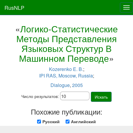
RusNLP
Tog
nav
«
Логико-Статистические
Методы Представления
Языковых Структур В
Машинном Переводе
»
Kozerenko E. B.
;
IPI RAS, Moscow, Russia
;
Dialogue
,
2005
Число результатов:
Искать
Похожие публикации:
Русский
Английский