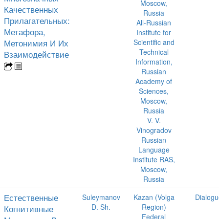
Moscow,
Качественных
Russia
Прилагательных:
All-Russian
Метафора,
Institute for
Метонимия И Их
Scientific and
Technical
Взаимодействие
Information,
Russian
Academy of
Sciences,
Moscow,
Russia
V. V.
Vinogradov
Russian
Language
Institute RAS,
Moscow,
Russia
Естественные
Suleymanov
Kazan (Volga
Dialogu
D. Sh.
Region)
Когнитивные
Federal