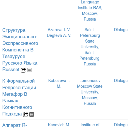
Language
Institute RAS,
Moscow,
Russia
Структура
Azarova I. V.
Saint-
Dialogu
Degteva A. V.
Petersburg
Эмоционально-
State
Экспрессивного
University,
Компонента В
Saint-
Тезаурусе
Petersburg,
Русского Языка
Russia
Russnet
К Формальной
Kobozeva I.
Lomonosov
Dialogu
M.
Moscow State
Репрезентации
University,
Метафор В
Moscow,
Рамках
Russia
Когнитивного
Подхода
Аппарат R-
Kanovich M.
Institute of
Dialogu