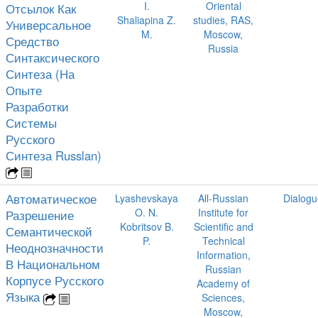
I.
Oriental
Отсылок Как
Shaliapina Z.
studies, RAS,
Универсальное
M.
Moscow,
Средство
Russia
Синтаксического
Синтеза (На
Опыте
Разработки
Системы
Русского
Синтеза Russlan)
Автоматическое
Lyashevskaya
All-Russian
Dialogu
O. N.
Institute for
Разрешение
Kobritsov B.
Scientific and
Семантической
P.
Technical
Неоднозначности
Information,
В Национальном
Russian
Корпусе Русского
Academy of
Языка
Sciences,
Moscow,