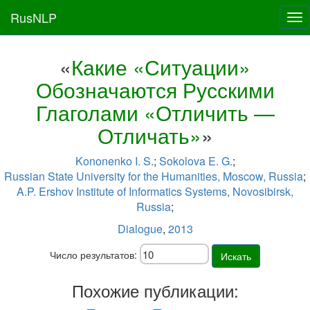
RusNLP
Tog
nav
«
Какие «Ситуации»
Обозначаются Русскими
Глаголами «Отличить —
Отличать»
»
Kononenko I. S.
;
Sokolova E. G.
;
Russian State University for the Humanities, Moscow, Russia
;
A.P. Ershov Institute of Informatics Systems, Novosibirsk,
Russia
;
Dialogue
,
2013
Число результатов:
Искать
Похожие публикации: