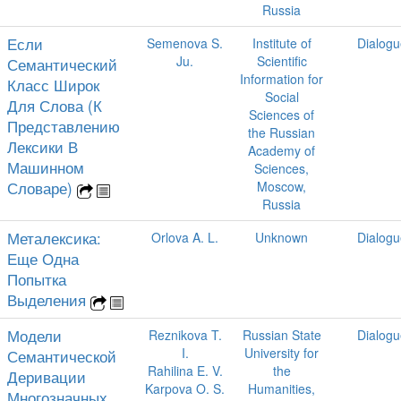
Russia
Если
Semenova S.
Institute of
Dialogu
Ju.
Scientific
Семантический
Information for
Класс Широк
Social
Для Слова (К
Sciences of
Представлению
the Russian
Лексики В
Academy of
Машинном
Sciences,
Словаре)
Moscow,
Russia
Металексика:
Orlova A. L.
Unknown
Dialogu
Еще Одна
Попытка
Выделения
Модели
Reznikova T.
Russian State
Dialogu
I.
University for
Семантической
Rahilina E. V.
the
Деривации
Karpova O. S.
Humanities,
Многозначных