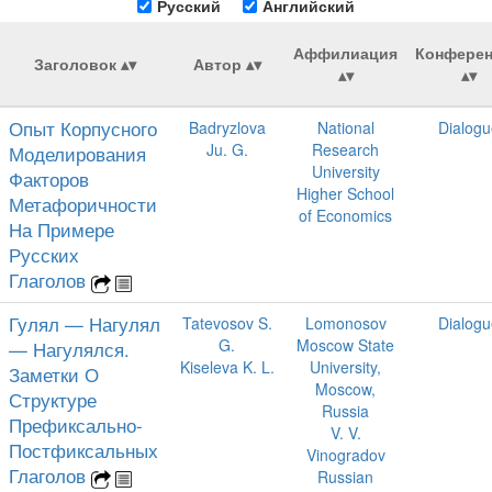
Русский
Английский
Аффилиация
Конфере
Заголовок
Автор
Опыт Корпусного
Badryzlova
National
Dialogu
Ju. G.
Research
Моделирования
University
Факторов
Higher School
Метафоричности
of Economics
На Примере
Русских
Глаголов
Гулял — Нагулял
Tatevosov S.
Lomonosov
Dialogu
G.
Moscow State
— Нагулялся.
Kiseleva K. L.
University,
Заметки О
Moscow,
Структуре
Russia
Префиксально-
V. V.
Постфиксальных
Vinogradov
Глаголов
Russian