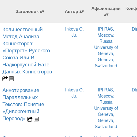
Аффилиация
Конф
Заголовок
Автор
Количественный
Inkova O.
IPI RAS,
Di
Ju.
Moscow,
Метод Анализа
Russia
Коннекторов:
University of
«Портрет» Русского
Geneva,
Союза Или В
Geneva,
Надкорпусной Базе
Switzerland
Данных Коннекторов
Аннотирование
Inkova O.
IPI RAS,
Di
Ju.
Moscow,
Параллельных
Russia
Текстов: Понятие
University of
«Дивергентный
Geneva,
Перевод»
Geneva,
Switzerland