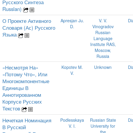
Русского Синтеза
Russlan)
О Проекте Активного
Apresjan Ju.
V. V.
Di
D.
Vinogradov
Словаря (Ас) Русского
Russian
Языка
Language
Institute RAS,
Moscow,
Russia
«Несмотря На»
Kopotev M.
Unknown
Di
V.
«Потому Что», Или
Многокомпонентные
Единицы В
Аннотированном
Корпусе Русских
Текстов
Нечеткая Номинация
Podlesskaya
Russian State
Di
V. I.
University for
В Русской
the