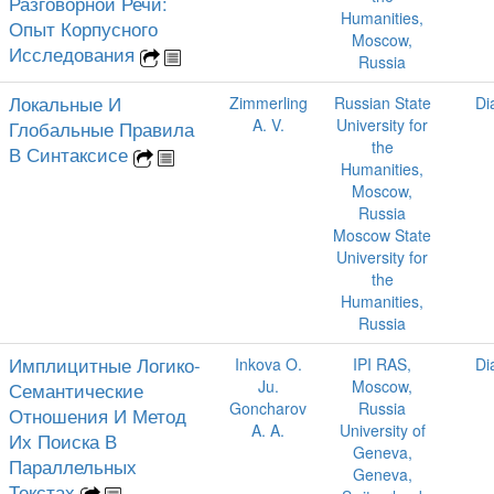
Разговорной Речи:
Humanities,
Опыт Корпусного
Moscow,
Исследования
Russia
Локальные И
Zimmerling
Russian State
Di
A. V.
University for
Глобальные Правила
the
В Синтаксисе
Humanities,
Moscow,
Russia
Moscow State
University for
the
Humanities,
Russia
Имплицитные Логико-
Inkova O.
IPI RAS,
Di
Ju.
Moscow,
Семантические
Goncharov
Russia
Отношения И Метод
A. A.
University of
Их Поиска В
Geneva,
Параллельных
Geneva,
Текстах