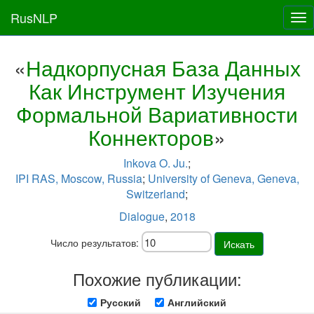
RusNLP
Tog
nav
«
Надкорпусная База Данных
Как Инструмент Изучения
Формальной Вариативности
Коннекторов
»
Inkova O. Ju.
;
IPI RAS, Moscow, Russia
;
University of Geneva, Geneva,
Switzerland
;
Dialogue
,
2018
Число результатов:
Искать
Похожие публикации:
Русский
Английский