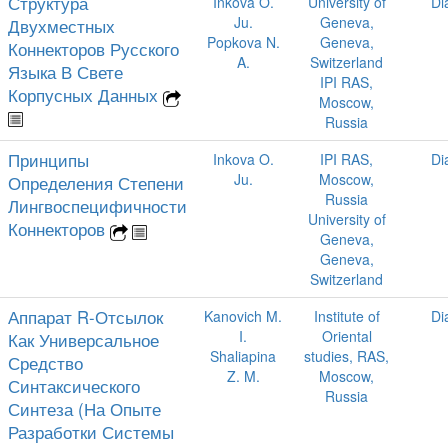
Структура
Inkova O.
University of
Di
Ju.
Geneva,
Двухместных
Popkova N.
Geneva,
Коннекторов Русского
A.
Switzerland
Языка В Свете
IPI RAS,
Корпусных Данных
Moscow,
Russia
Принципы
Inkova O.
IPI RAS,
Di
Ju.
Moscow,
Определения Степени
Russia
Лингвоспецифичности
University of
Коннекторов
Geneva,
Geneva,
Switzerland
Аппарат R-Отсылок
Kanovich M.
Institute of
Di
I.
Oriental
Как Универсальное
Shaliapina
studies, RAS,
Средство
Z. M.
Moscow,
Синтаксического
Russia
Синтеза (На Опыте
Разработки Системы