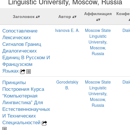
Linguistic University, Moscow, Russia
Аффилиация
Конфе
Заголовок
Автор
Сопоставление
Ivanova E. A.
Moscow State
Dia
Linguistic
Лексических
University,
Сигналов Границ
Moscow,
Диалогических
Russia
Единиц В Русском И
Французском
Языках
Принципы
Gorodetskiy
Moscow State
Dia
B.
Linguistic
Построения Курса
University,
“Компьютерная
Moscow,
Лингвистика” Для
Russia
Естественнонаучных
И Технических
Специальностей