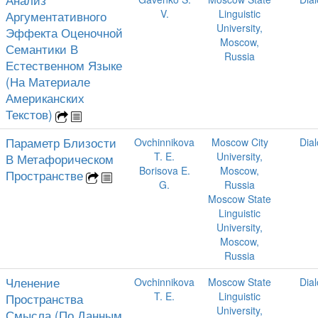
Анализ
V.
Linguistic
Аргументативного
University,
Эффекта Оценочной
Moscow,
Семантики В
Russia
Естественном Языке
(На Материале
Американских
Текстов)
Параметр Близости
Ovchinnikova
Moscow City
Dia
T. E.
University,
В Метафорическом
Borisova E.
Moscow,
Пространстве
G.
Russia
Moscow State
Linguistic
University,
Moscow,
Russia
Членение
Ovchinnikova
Moscow State
Dia
T. E.
Linguistic
Пространства
University,
Смысла (По Данным