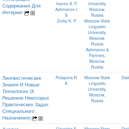
Ivanov A. P.
University,
Содержания Для
Ashmanov I.
Moscow,
Интернет
S.
Russia
Zorky K. P.
Moscow State
Linguistic
University,
Moscow,
Russia
Ashmanov &
Partners,
Moscow,
Russia
Лингвистические
Potapova R.
Moscow State
Dia
K.
Linguistic
Знания И Новые
University,
Технологии (К
Moscow,
Решению Некоторых
Russia
Практических Задач
Специального
Назначения)
Gavenko S.
Moscow State
Dia