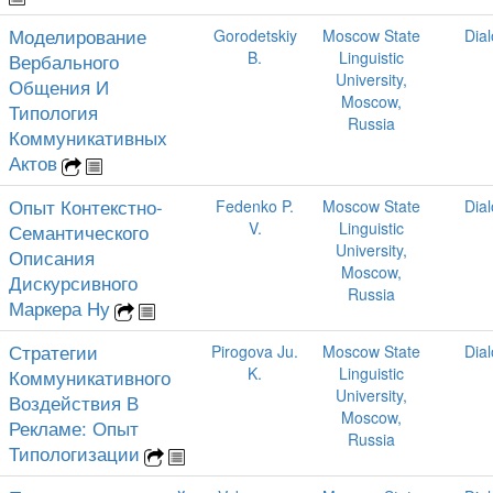
Моделирование
Gorodetskiy
Moscow State
Dia
B.
Linguistic
Вербального
University,
Общения И
Moscow,
Типология
Russia
Коммуникативных
Актов
Опыт Контекстно-
Fedenko P.
Moscow State
Dia
V.
Linguistic
Семантического
University,
Описания
Moscow,
Дискурсивного
Russia
Маркера Ну
Стратегии
Pirogova Ju.
Moscow State
Dia
K.
Linguistic
Коммуникативного
University,
Воздействия В
Moscow,
Рекламе: Опыт
Russia
Типологизации