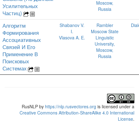
Moscow,
Усилительных
Russia
Частиц)
Алгоритм
Shabanov V.
Rambler
Dia
I.
Moscow State
Формирования
Vlasova A. E.
Linguistic
Ассоциативных
University,
Связей И Его
Moscow,
Применение В
Russia
Поисковых
Системах
RusNLP
by
https://nlp.rusvectores.org
is licensed under a
Creative Commons Attribution-ShareAlike 4.0 International
License
.