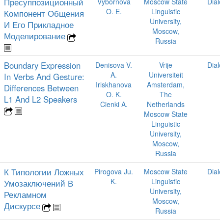
Пресуппозиционный
Vybornova
Moscow State
Dia
O. E.
Linguistic
Компонент Общения
University,
И Его Прикладное
Moscow,
Моделирование
Russia
Boundary Expression
Denisova V.
Vrije
Dia
A.
Universiteit
In Verbs And Gesture:
Iriskhanova
Amsterdam,
Differences Between
O. K.
The
L1 And L2 Speakers
Cienki A.
Netherlands
Moscow State
Linguistic
University,
Moscow,
Russia
К Типологии Ложных
Pirogova Ju.
Moscow State
Dia
K.
Linguistic
Умозаключений В
University,
Рекламном
Moscow,
Дискурсе
Russia