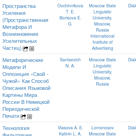
Пространства
Ovchinnikova
Moscow State
Dia
T. E.
Linguistic
Усиления
Borisova E.
University,
(Пространственная
G.
Moscow,
Метафора И
Russia
Возникновение
International
Усилительных
Institute of
Частиц)
Advertising
Метафорические
Santsevich
Moscow State
Dia
N. A.
Linguistic
Модели И
University,
Оппозиция «Свой -
Moscow,
Чужой» Как Способ
Russia
Описания Языковой
Картины Мира
России В Немецкой
Периодической
Печати
Технология
Vlasova A. E.
Lomonosov
Dia
Kalinin L. A.
Moscow State
Фильтрации