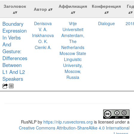
Заголовок
Аффилиация
Конференция
Го
Автор
Boundary
Denisova
Vrije
Dialogue
201
V. A.
Universiteit
Expression
Iriskhanova
Amsterdam,
In Verbs
O. K.
The
And
Cienki A.
Netherlands
Gesture:
Moscow State
Differences
Linguistic
Between
University,
L1 And L2
Moscow,
Russia
Speakers
RusNLP
by
https://nlp.rusvectores.org
is licensed under a
Creative Commons Attribution-ShareAlike 4.0 International
License
.