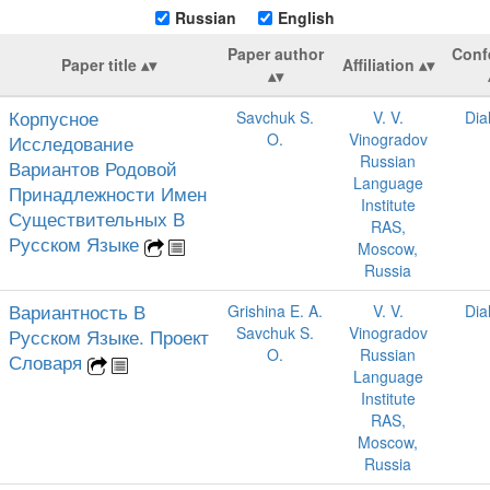
Russian
English
Paper author
Conf
Paper title
Affiliation
Корпусное
Savchuk S.
V. V.
Dia
O.
Vinogradov
Исследование
Russian
Вариантов Родовой
Language
Принадлежности Имен
Institute
Существительных В
RAS,
Русском Языке
Moscow,
Russia
Вариантность В
Grishina E. A.
V. V.
Dia
Savchuk S.
Vinogradov
Русском Языке. Проект
O.
Russian
Словаря
Language
Institute
RAS,
Moscow,
Russia