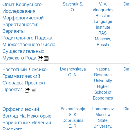
Опыт Корпусного
Savchuk S.
V. V.
Dia
O.
Vinogradov
Исследования
Russian
Морфологической
Language
Вариативности:
Institute
Варианты
RAS,
Родительного Падежа
Moscow,
Множественного Числа
Russia
Существительных
Мужского Рода
Частотный Лексико-
Lyashevskaya
National
Dia
O. N.
Research
Грамматический
University
Словарь: Проспект
Higher
Проекта1
School of
Economics
Орфоэпический
Pozharitskaja
Lomonosov
Dia
S. K.
Moscow
Взгляд На Некоторые
Dobrushina
State
Вариантные Явления
E. R.
University,
Русского