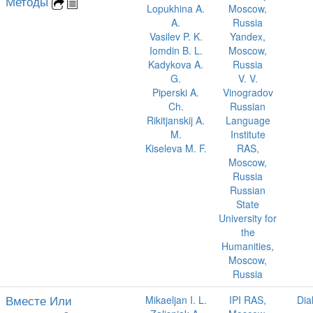
Методы
Lopukhina A.
Moscow,
A.
Russia
Vasilev P. K.
Yandex,
Iomdin B. L.
Moscow,
Kadykova A.
Russia
G.
V. V.
Piperski A.
Vinogradov
Ch.
Russian
Rikitjanskij A.
Language
M.
Institute
Kiseleva M. F.
RAS,
Moscow,
Russia
Russian
State
University for
the
Humanities,
Moscow,
Russia
Вместе Или
Mikaeljan I. L.
IPI RAS,
Dia