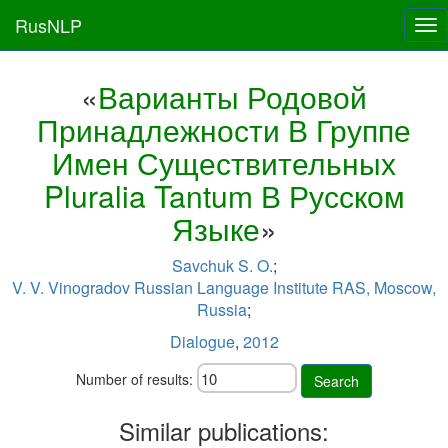
RusNLP
Tog
nav
«
Варианты Родовой
Принадлежности В Группе
Имен Существительных
Pluralia Tantum В Русском
Языке
»
Savchuk S. O.
;
V. V. Vinogradov Russian Language Institute RAS, Moscow,
Russia
;
Dialogue
,
2012
Number of results:
Search
Similar publications: