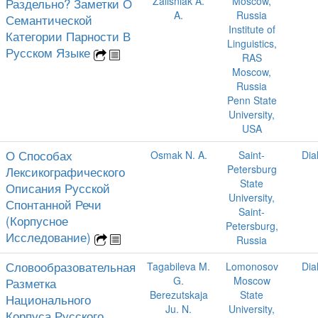
Zalisniak A.
Moscow,
Раздельно? Заметки О
A.
Russia
Семантической
Institute of
Категории Парности В
Linguistics,
Русском Языке
RAS
Moscow,
Russia
Penn State
University,
USA
О Способах
Osmak N. A.
Saint-
Dia
Petersburg
Лексикографического
State
Описания Русской
University,
Спонтанной Речи
Saint-
(Корпусное
Petersburg,
Исследование)
Russia
Словообразовательная
Tagabileva M.
Lomonosov
Dia
G.
Moscow
Разметка
Berezutskaja
State
Национального
Ju. N.
University,
Корпуса Русского