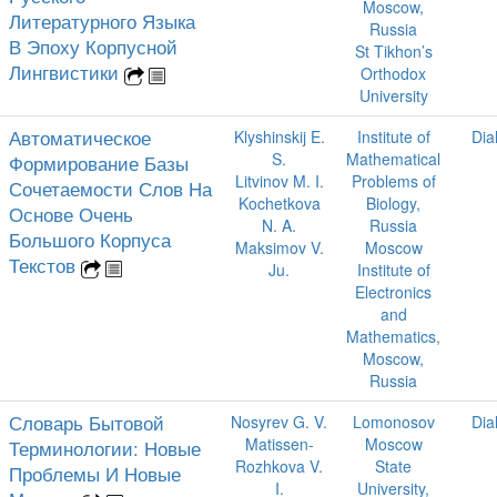
Moscow,
Литературного Языка
Russia
В Эпоху Корпусной
St Tikhon’s
Лингвистики
Orthodox
University
Автоматическое
Klyshinskij E.
Institute of
Dia
S.
Mathematical
Формирование Базы
Litvinov M. I.
Problems of
Сочетаемости Слов На
Kochetkova
Biology,
Основе Очень
N. A.
Russia
Большого Корпуса
Maksimov V.
Moscow
Текстов
Ju.
Institute of
Electronics
and
Mathematics,
Moscow,
Russia
Словарь Бытовой
Nosyrev G. V.
Lomonosov
Dia
Matissen-
Moscow
Терминологии: Новые
Rozhkova V.
State
Проблемы И Новые
I.
University,