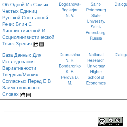
Об Одной Из Самых
Bogdanova-
Saint-
Dialog
Beglarjan
Petersburg
Частых Единиц
N. V.
State
Русской Спонтанной
University,
Речи: Блин С
Saint-
Лингвистической И
Petersburg,
Социолингвистической
Russia
Точек Зрения
База Данных Для
Dobrushina
National
Dialog
N. R.
Research
Исследования
Bondarenko
University
Вариативности
K. E.
Higher
Твердых/Мягких
Perova D.
School of
Согласных Перед Е В
M.
Economics
Заимствованных
Словах