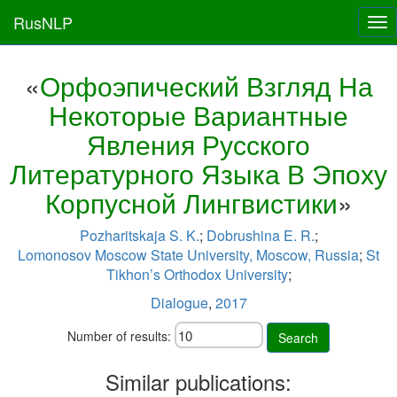
RusNLP
Tog
nav
«
Орфоэпический Взгляд На
Некоторые Вариантные
Явления Русского
Литературного Языка В Эпоху
Корпусной Лингвистики
»
Pozharitskaja S. K.
;
Dobrushina E. R.
;
Lomonosov Moscow State University, Moscow, Russia
;
St
Tikhon’s Orthodox University
;
Dialogue
,
2017
Number of results:
Search
Similar publications: