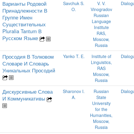
Варианты Родовой
Savchuk S.
V. V.
Dialog
O.
Vinogradov
Принадлежности В
Russian
Группе Имен
Language
Существительных
Institute
Pluralia Tantum В
RAS,
Русском Языке
Moscow,
Russia
Просодия В Толковом
Yanko T. E.
Institute of
Dialog
Linguistics,
Словаре И Словарь
RAS
Уникальных Просодий
Moscow,
Russia
Дискурсивные Слова
Sharonov I.
Russian
Dialog
A.
State
И Коммуникативы
University
for the
Humanities,
Moscow,
Russia