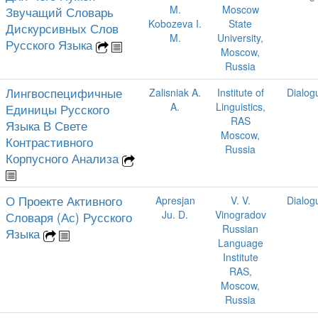
M.
Moscow
Звучащий Словарь
Kobozeva I.
State
Дискурсивных Слов
M.
University,
Русского Языка
Moscow,
Russia
Лингвоспецифичные
Zalisniak A.
Institute of
Dialog
A.
Linguistics,
Единицы Русского
RAS
Языка В Свете
Moscow,
Контрастивного
Russia
Корпусного Анализа
О Проекте Активного
Apresjan
V. V.
Dialog
Ju. D.
Vinogradov
Словаря (Ас) Русского
Russian
Языка
Language
Institute
RAS,
Moscow,
Russia