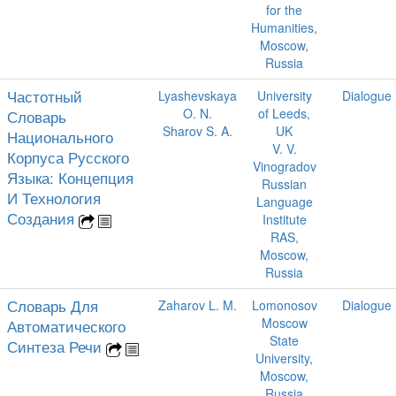
for the
Humanities,
Moscow,
Russia
Частотный
Lyashevskaya
University
Dialogue
O. N.
of Leeds,
Словарь
Sharov S. A.
UK
Национального
V. V.
Корпуса Русского
Vinogradov
Языка: Концепция
Russian
И Технология
Language
Создания
Institute
RAS,
Moscow,
Russia
Словарь Для
Zaharov L. M.
Lomonosov
Dialogue
Moscow
Автоматического
State
Синтеза Речи
University,
Moscow,
Russia