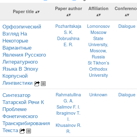
Paper author
Affiliation
Conferenc
Paper title
Орфоэпический
Pozharitskaja
Lomonosov
Dialogue
S. K.
Moscow
Взгляд На
Dobrushina
State
Некоторые
E. R.
University,
Вариантные
Moscow,
Явления Русского
Russia
Литературного
St Tikhon’s
Языка В Эпоху
Orthodox
Корпусной
University
Лингвистики
Синтезатор
Rahmatullina
Unknown
Dialogue
G. A.
Татарской Речи К
Salimov F. I.
Проблеме
Ibragimov T.
Фонетического
I.
Транскрибирования
Khusainov R.
Текста
R.