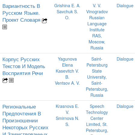
Вариантность В
Grishina E. A.
V. V.
Dialogue
Savchuk S.
Vinogradov
Русском Языке.
O.
Russian
Проект Словаря
Language
Institute
RAS,
Moscow,
Russia
Корпус Русских
Yagunova
Saint-
Dialogue
Elena
Petersburg
Текстов И Модель
Kasevitch V.
State
Восприятия Речи
B.
University,
Ventsov A. V.
Saint-
Petersburg,
Russia
Региональные
Krasnova E.
Speech
Dialogue
V.
Technology
Предпочтения В
Smirnova N.
Center
Произношении
S.
Limited, St.
Некоторых Русских
Petersburg,
И Заимствованных