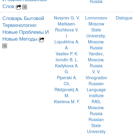
Russia
Слов
Словарь Бытовой
Nosyrev G. V.
Lomonosov
Dialogue
Matissen-
Moscow
Терминологии:
Rozhkova V.
State
Новые Проблемы И
I.
University,
Новые Методы
Lopukhina A.
Moscow,
A.
Russia
Vasilev P. K.
Yandex,
Iomdin B. L.
Moscow,
Kadykova A.
Russia
G.
V. V.
Piperski A.
Vinogradov
Ch.
Russian
Rikitjanskij A.
Language
M.
Institute
Kiseleva M. F.
RAS,
Moscow,
Russia
Russian
State
University