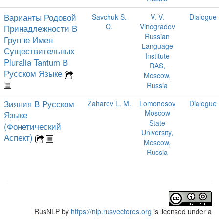
Варианты Родовой
Savchuk S.
V. V.
Dialogue
O.
Vinogradov
Принадлежности В
Russian
Группе Имен
Language
Существительных
Institute
Pluralia Tantum В
RAS,
Русском Языке
Moscow,
Russia
Зияния В Русском
Zaharov L. M.
Lomonosov
Dialogue
Moscow
Языке
State
(Фонетический
University,
Аспект)
Moscow,
Russia
RusNLP
by
https://nlp.rusvectores.org
is licensed under a