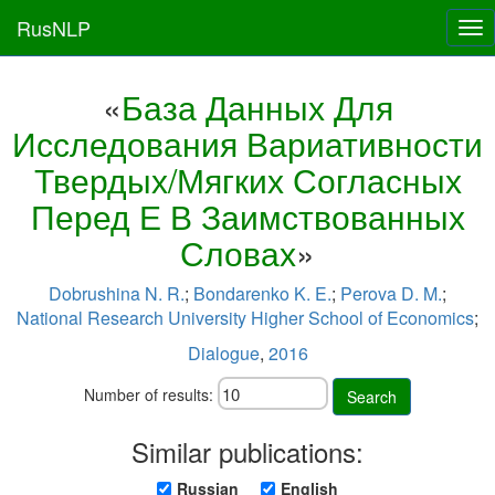
RusNLP
Tog
nav
«
База Данных Для
Исследования Вариативности
Твердых/Мягких Согласных
Перед Е В Заимствованных
Словах
»
Dobrushina N. R.
;
Bondarenko K. E.
;
Perova D. M.
;
National Research University Higher School of Economics
;
Dialogue
,
2016
Number of results:
Search
Similar publications:
Russian
English