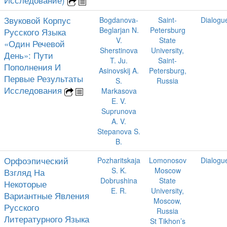
Звуковой Корпус
Bogdanova-
Saint-
Dialogu
Beglarjan N.
Petersburg
Русского Языка
V.
State
«Один Речевой
Sherstinova
University,
День»: Пути
T. Ju.
Saint-
Пополнения И
Asinovskij A.
Petersburg,
Первые Результаты
S.
Russia
Исследования
Markasova
E. V.
Suprunova
A. V.
Stepanova S.
B.
Орфоэпический
Pozharitskaja
Lomonosov
Dialogu
S. K.
Moscow
Взгляд На
Dobrushina
State
Некоторые
E. R.
University,
Вариантные Явления
Moscow,
Русского
Russia
Литературного Языка
St Tikhon’s