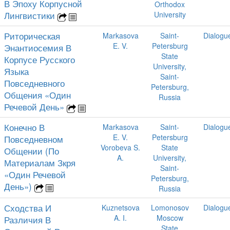
В Эпоху Корпусной
Orthodox
Лингвистики
University
Риторическая
Markasova
Saint-
Dialogu
E. V.
Petersburg
Энантиосемия В
State
Корпусе Русского
University,
Языка
Saint-
Повседневного
Petersburg,
Общения «Один
Russia
Речевой День»
Конечно В
Markasova
Saint-
Dialogu
E. V.
Petersburg
Повседневном
Vorobeva S.
State
Общении (По
A.
University,
Материалам Зкря
Saint-
«Один Речевой
Petersburg,
День»)
Russia
Сходства И
Kuznetsova
Lomonosov
Dialogu
A. I.
Moscow
Различия В
State