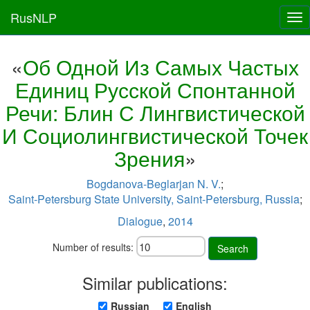
RusNLP
Tog
nav
«
Об Одной Из Самых Частых
Единиц Русской Спонтанной
Речи: Блин С Лингвистической
И Социолингвистической Точек
Зрения
»
Bogdanova-Beglarjan N. V.
;
Saint-Petersburg State University, Saint-Petersburg, Russia
;
Dialogue
,
2014
Number of results:
Search
Similar publications:
Russian
English