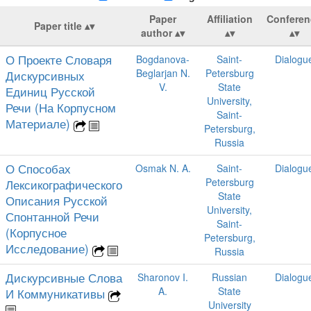
Paper
Affiliation
Conferen
Paper title
author
О Проекте Словаря
Bogdanova-
Saint-
Dialogu
Beglarjan N.
Petersburg
Дискурсивных
V.
State
Единиц Русской
University,
Речи (На Корпусном
Saint-
Материале)
Petersburg,
Russia
О Способах
Osmak N. A.
Saint-
Dialogu
Petersburg
Лексикографического
State
Описания Русской
University,
Спонтанной Речи
Saint-
(Корпусное
Petersburg,
Исследование)
Russia
Дискурсивные Слова
Sharonov I.
Russian
Dialogu
A.
State
И Коммуникативы
University