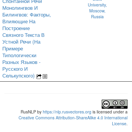
Спонтанной Речи
University,
Монолингвов И
Moscow,
Билингвов: Факторы,
Russia
Влияющие На
Построение
Связного Текста В
Устной Речи (На
Примере
Типологически
Разных Языков -
Русского И
Селькупского)
RusNLP
by
https://nlp.rusvectores.org
is licensed under a
Creative Commons Attribution-ShareAlike 4.0 International
License
.