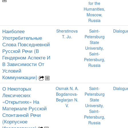
for the
Humanities,
Moscow,
Russia
Наиболее
Sherstinova
Saint-
Dialogu
T. Ju.
Petersburg
Употребительные
State
Слова Повседневной
University,
Русской Речи (В
Saint-
Гендерном Аспекте И
Petersburg,
В Зависимости От
Russia
Условий
Коммуникации)
О Некоторых
Osmak N. A.
Saint-
Dialogu
Bogdanova-
Petersburg
Лексических
Beglarjan N.
State
«Открытиях» На
V.
University,
Материале Русской
Saint-
Спонтанной Речи
Petersburg,
(Корпусное
Russia
Исследование)