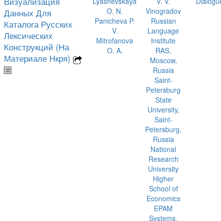
Визуализация
Lyashevskaya
V. V.
Dialogu
O. N.
Vinogradov
Данных Для
Panicheva P.
Russian
Каталога Русских
V.
Language
Лексических
Mitrofanova
Institute
Конструкций (На
O. A.
RAS,
Материале Нкря)
Moscow,
Russia
Saint-
Petersburg
State
University,
Saint-
Petersburg,
Russia
National
Research
University
Higher
School of
Economics
EPAM
Systems,