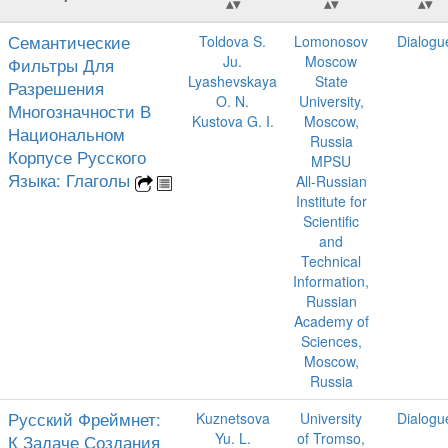
Семантические
Toldova S.
Lomonosov
Dialogu
Ju.
Moscow
Фильтры Для
Lyashevskaya
State
Разрешения
O. N.
University,
Многозначности В
Kustova G. I.
Moscow,
Национальном
Russia
Корпусе Русского
MPSU
Языка: Глаголы
All-Russian
Institute for
Scientific
and
Technical
Information,
Russian
Academy of
Sciences,
Moscow,
Russia
Русский Фреймнет:
Kuznetsova
University
Dialogu
Yu. L.
of Tromso,
К Задаче Создания