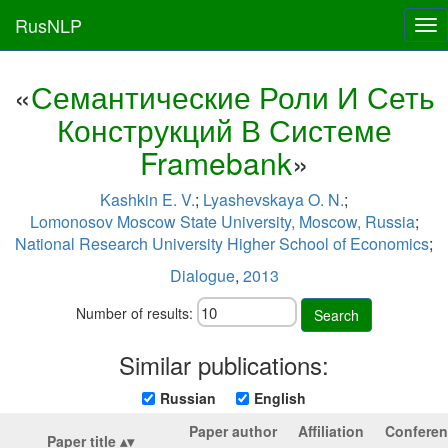
RusNLP
Tog
nav
«
Семантические Роли И Сеть
Конструкций В Системе
Framebank
»
Kashkin E. V.
;
Lyashevskaya O. N.
;
Lomonosov Moscow State University, Moscow, Russia
;
National Research University Higher School of Economics
;
Dialogue
,
2013
Number of results:
Search
Similar publications:
Russian
English
Paper author
Affiliation
Confere
Paper title