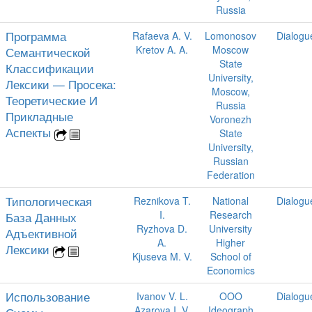
Russia
Программа
Rafaeva A. V.
Lomonosov
Dialogu
Kretov A. A.
Moscow
Семантической
State
Классификации
University,
Лексики — Просека:
Moscow,
Теоретические И
Russia
Прикладные
Voronezh
Аспекты
State
University,
Russian
Federation
Типологическая
Reznikova T.
National
Dialogu
I.
Research
База Данных
Ryzhova D.
University
Адъективной
A.
Higher
Лексики
Kjuseva M. V.
School of
Economics
Использование
Ivanov V. L.
OOO
Dialogu
Azarova I. V.
Ideograph