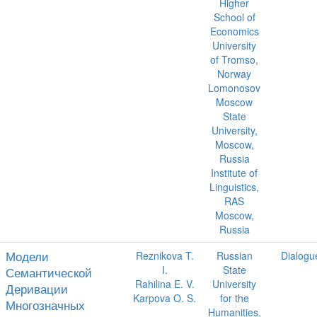
Higher
School of
Economics
University
of Tromso,
Norway
Lomonosov
Moscow
State
University,
Moscow,
Russia
Institute of
Linguistics,
RAS
Moscow,
Russia
Модели
Reznikova T.
Russian
Dialogu
I.
State
Семантической
Rahilina E. V.
University
Деривации
Karpova O. S.
for the
Многозначных
Humanities,