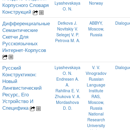
Lyashevskaya
Norway
Корпусного Словаря
O. N.
Конструкций
Дифференциальные
Detkova J.
ABBYY,
Dialogu
Novitskiy V.
Moscow,
Семантические
Selegej V. P.
Russia
Скетчи Для
Petrova M. A.
Русскоязычных
Интернет-Корпусов
Русский
Lyashevskaya
V. V.
Dialogu
O. N.
Vinogradov
Конструктикон:
Endresen A.
Russian
Новый
A.
Language
Лингвистический
Rahilina E. V.
Institute
Ресурс, Его
Zhukova V. A.
RAS,
Устройство И
Mordashova
Moscow,
Специфика
D. D.
Russia
National
Research
University