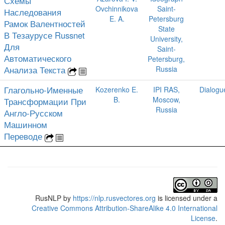
Схемы
Ovchinnikova
Saint-
Наследования
E. A.
Petersburg
Рамок Валентностей
State
В Тезаурусе Russnet
University,
Для
Saint-
Автоматического
Petersburg,
Анализа Текста
Russia
Глагольно-Именные
Kozerenko E.
IPI RAS,
Dialogu
B.
Moscow,
Трансформации При
Russia
Англо-Русском
Машинном
Переводе
RusNLP
by
https://nlp.rusvectores.org
is licensed under a
Creative Commons Attribution-ShareAlike 4.0 International
License
.