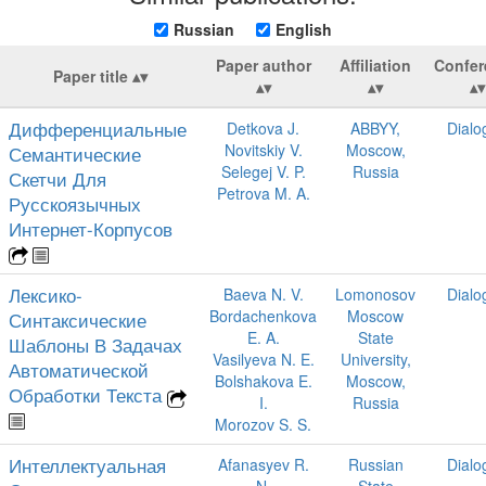
Russian
English
Paper author
Affiliation
Confer
Paper title
Дифференциальные
Detkova J.
ABBYY,
Dialo
Novitskiy V.
Moscow,
Семантические
Selegej V. P.
Russia
Скетчи Для
Petrova M. A.
Русскоязычных
Интернет-Корпусов
Лексико-
Baeva N. V.
Lomonosov
Dialo
Bordachenkova
Moscow
Синтаксические
E. A.
State
Шаблоны В Задачах
Vasilyeva N. E.
University,
Автоматической
Bolshakova E.
Moscow,
Обработки Текста
I.
Russia
Morozov S. S.
Интеллектуальная
Afanasyev R.
Russian
Dialo
N.
State