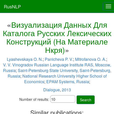
RusNLP
Tog
nav
«
Визуализация Данных Для
Каталога Русских Лексических
Конструкций (На Материале
Нкря)
»
Lyashevskaya O. N.
;
Panicheva P. V.
;
Mitrofanova O. A.
;
V. V. Vinogradov Russian Language Institute RAS, Moscow,
Russia
;
Saint-Petersburg State University, Saint-Petersburg,
Russia
;
National Research University Higher School of
Economics
;
EPAM Systems, Russia
;
Dialogue
,
2013
Number of results:
Search
Similar publications: