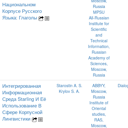
Moscow,
Национальном
Russia
Корпусе Русского
MPSU
Языка: Глаголы
All-Russian
Institute for
Scientific
and
Technical
Information,
Russian
Academy of
Sciences,
Moscow,
Russia
Интегрированная
Starostin A. S.
ABBYY,
Dialo
Krylov S. A.
Moscow,
Информационная
Russia
Среда Starling И Её
Institute of
Использование В
Oriental
Сфере Корпусной
studies,
Лингвистики
RAS,
Moscow,