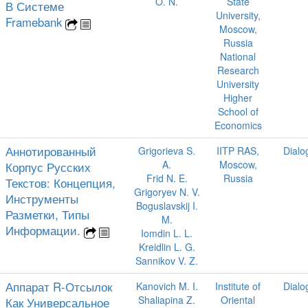
O. N.
State
В Системе
University,
Framebank
Moscow,
Russia
National
Research
University
Higher
School of
Economics
Аннотированный
Grigorieva S.
IITP RAS,
Dialo
A.
Moscow,
Корпус Русских
Frid N. E.
Russia
Текстов: Концепция,
Grigoryev N. V.
Инструменты
Boguslavskij I.
Разметки, Типы
M.
Информации.
Iomdin L. L.
Kreidlin L. G.
Sannikov V. Z.
Аппарат R-Отсылок
Kanovich M. I.
Institute of
Dialo
Shaliapina Z.
Oriental
Как Универсальное