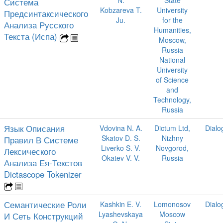
Система
Kobzareva T.
University
Предсинтаксического
Ju.
for the
Анализа Русского
Humanities,
Текста (Испа)
Moscow,
Russia
National
University
of Science
and
Technology,
Russia
Язык Описания
Vdovina N. A.
Dictum Ltd,
Dialo
Skatov D. S.
Nizhny
Правил В Системе
Liverko S. V.
Novgorod,
Лексического
Okatev V. V.
Russia
Анализа Ея-Текстов
Dictascope Tokenizer
Семантические Роли
Kashkin E. V.
Lomonosov
Dialo
Lyashevskaya
Moscow
И Сеть Конструкций