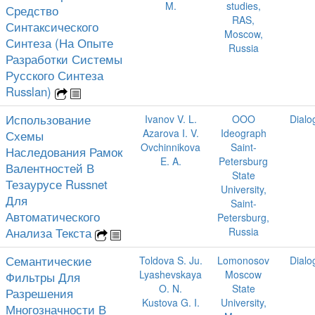
M.
studies,
Средство
RAS,
Синтаксического
Moscow,
Синтеза (На Опыте
Russia
Разработки Системы
Русского Синтеза
Russlan)
Использование
Ivanov V. L.
OOO
Dialo
Azarova I. V.
Ideograph
Схемы
Ovchinnikova
Saint-
Наследования Рамок
E. A.
Petersburg
Валентностей В
State
Тезаурусе Russnet
University,
Для
Saint-
Автоматического
Petersburg,
Анализа Текста
Russia
Семантические
Toldova S. Ju.
Lomonosov
Dialo
Lyashevskaya
Moscow
Фильтры Для
O. N.
State
Разрешения
Kustova G. I.
University,
Многозначности В