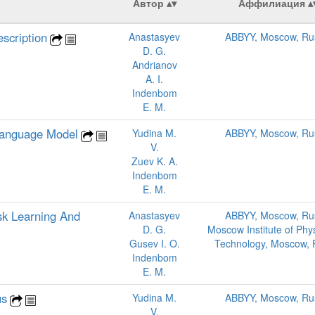
Автор
Аффилиация
scription
Anastasyev
ABBYY, Moscow, Ru
D. G.
Andrianov
A. I.
Indenbom
E. M.
 Language Model
Yudina M.
ABBYY, Moscow, Ru
V.
Zuev K. A.
Indenbom
E. M.
sk Learning And
Anastasyev
ABBYY, Moscow, Ru
D. G.
Moscow Institute of Phy
Gusev I. O.
Technology, Moscow, 
Indenbom
E. M.
us
Yudina M.
ABBYY, Moscow, Ru
V.