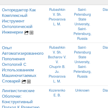
Онторедактор Как
Rubashkin
Saint-
Dia
V. Sh.
Petersburg
Комплексный
Pivovarova
State
Инструмент
L. M.
University,
Онтологической
Saint-
Инженерии
Petersburg,
Russia
Опыт
Rubashkin
Saint-
Dia
V. Sh.
Petersburg
Автоматизированного
Bocharov V.
State
Пополнения
V.
University,
Онтологий С
Chuprin B.
Saint-
Использованием
Ju.
Petersburg,
Машиночитаемых
Pivovarova
Russia
Словарей
L. M.
Лингвистические
Kozerenko
Unknown
Dia
E. B.
Оболочки:
Конструктивный
Подход К Развитию