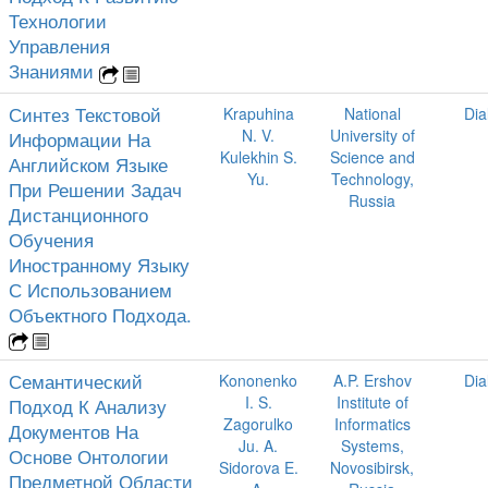
Технологии
Управления
Знаниями
Синтез Текстовой
Krapuhina
National
Dia
N. V.
University of
Информации На
Kulekhin S.
Science and
Английском Языке
Yu.
Technology,
При Решении Задач
Russia
Дистанционного
Обучения
Иностранному Языку
С Использованием
Объектного Подхода.
Семантический
Kononenko
A.P. Ershov
Dia
I. S.
Institute of
Подход К Анализу
Zagorulko
Informatics
Документов На
Ju. A.
Systems,
Основе Онтологии
Sidorova E.
Novosibirsk,
Предметной Области