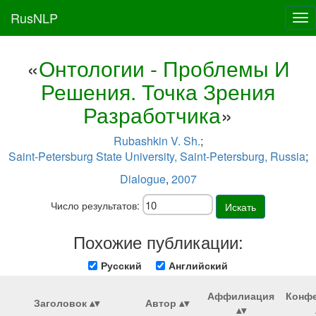
RusNLP
Tog
nav
«
Онтологии - Проблемы И
Решения. Точка Зрения
Разработчика
»
Rubashkin V. Sh.
;
Saint-Petersburg State University, Saint-Petersburg, Russia
;
Dialogue
,
2007
Число результатов:
Искать
Похожие публикации:
Русский
Английский
Аффилиация
Конф
Заголовок
Автор