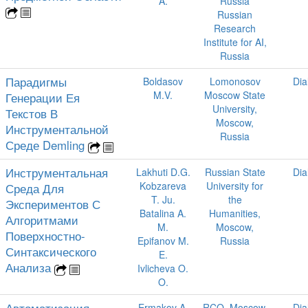
A.
Russia
Russian
Research
Institute for AI,
Russia
Парадигмы
Boldasov
Lomonosov
Dia
M.V.
Moscow State
Генерации Ея
University,
Текстов В
Moscow,
Инструментальной
Russia
Среде Demling
Инструментальная
Lakhuti D.G.
Russian State
Dia
Kobzareva
University for
Среда Для
T. Ju.
the
Экспериментов С
Batalina A.
Humanities,
Алгоритмами
M.
Moscow,
Поверхностно-
Epifanov M.
Russia
Синтаксического
E.
Анализа
Ivlicheva O.
O.
Автоматизация
Ermakov A.
RCO, Moscow,
Dia