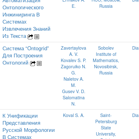
E.
Russia
Онтологического
Инжиниринга В
Системах
Извлечения Знаний
Из Текста
Система “Ontogrid”
Zavertaylova
Sobolev
Dia
A. V.
Institute of
Для Построения
Kovalev S. P.
Mathematics,
Онтологий
Zagoruiko N.
Novosibirsk,
G.
Russia
Naletov A.
M.
Gusev V. D.
Salomatina
N.
К Унификации
Koval S. A.
Saint-
Dia
Petersburg
Представления
State
Русской Морфологии
University,
В Системах