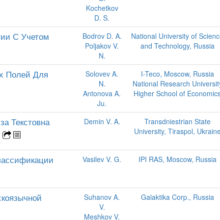
Kochetkov
D. S.
гии С Учетом
Bodrov D. A.
National University of Scien
Poljakov V.
and Technology, Russia
N.
х Полей Для
Solovev A.
I-Teco, Moscow, Russia
N.
National Research Universit
Antonova A.
Higher School of Economic
Ju.
за Текстовна
Demin V. A.
Transdniestrian State
University, Tiraspol, Ukrain
в
Классификации
Vasilev V. G.
IPI RAS, Moscow, Russia
скоязычной
Suhanov A.
Galaktika Corp., Russia
V.
Meshkov V.