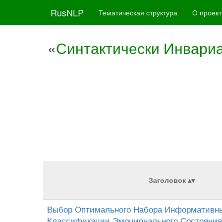
RusNLP
Тематическая структура
О проект
«
Синтактически Инвари
Заголовок
Выбор Оптимального Набора Информативны
Классификации Эмоционального Состояния