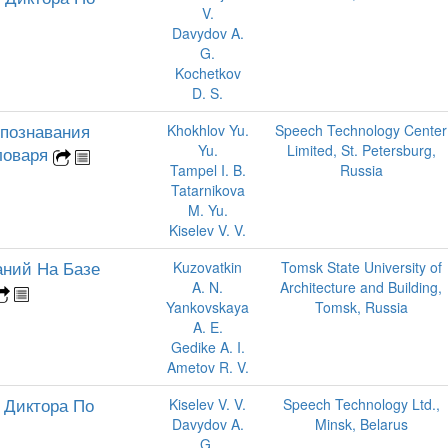
V.
Davydov A.
G.
Kochetkov
D. S.
познавания
Khokhlov Yu.
Speech Technology Center
Yu.
Limited, St. Petersburg,
ловаря
Tampel I. B.
Russia
Tatarnikova
M. Yu.
Kiselev V. V.
аний На Базе
Kuzovatkin
Tomsk State University of
A. N.
Architecture and Building,
Yankovskaya
Tomsk, Russia
A. E.
Gedike A. I.
Ametov R. V.
 Диктора По
Kiselev V. V.
Speech Technology Ltd.,
Davydov A.
Minsk, Belarus
G.