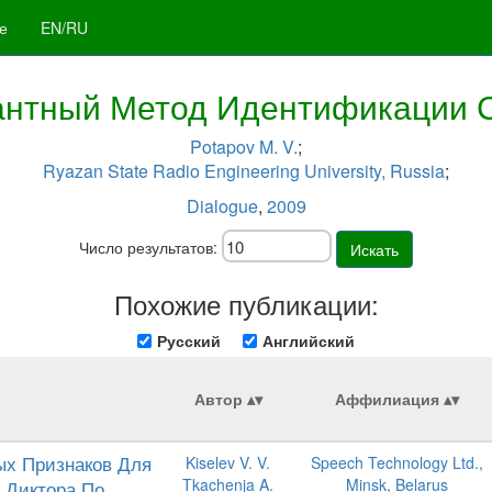
е
EN/RU
антный Метод Идентификации
Potapov M. V.
;
Ryazan State Radio Engineering University, Russia
;
Dialogue
,
2009
Число результатов:
Искать
Похожие публикации:
Русский
Английский
Автор
Аффилиация
х Признаков Для
Kiselev V. V.
Speech Technology Ltd.,
Tkachenja A.
Minsk, Belarus
 Диктора По